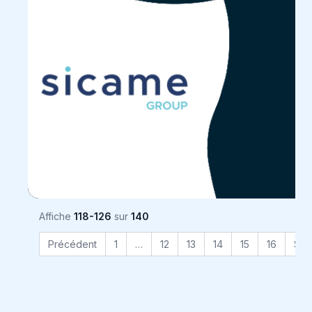
Affiche
118-126
sur
140
Précédent
1
…
12
13
14
15
16
Sui